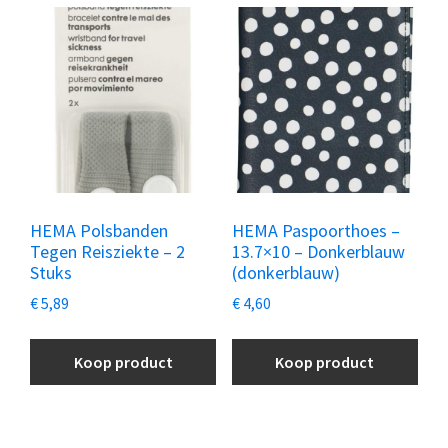
HEMA Polsbanden
HEMA Paspoorthoes –
Tegen Reisziekte – 2
13.7×10 – Donkerblauw
Stuks
(donkerblauw)
€
5,89
€
4,60
Koop product
Koop product